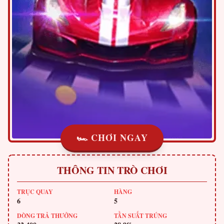
🏎️ CHƠI NGAY
THÔNG TIN TRÒ CHƠI
TRỤC QUAY
HÀNG
6
5
DÒNG TRẢ THƯỞNG
TẦN SUẤT TRÚNG