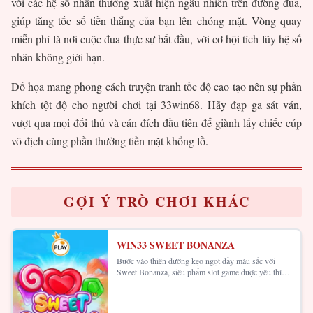
với các hệ số nhân thưởng xuất hiện ngẫu nhiên trên đường đua,
giúp tăng tốc số tiền thắng của bạn lên chóng mặt. Vòng quay
miễn phí là nơi cuộc đua thực sự bắt đầu, với cơ hội tích lũy hệ số
nhân không giới hạn.
Đồ họa mang phong cách truyện tranh tốc độ cao tạo nên sự phấn
khích tột độ cho người chơi tại 33win68. Hãy đạp ga sát ván,
vượt qua mọi đối thủ và cán đích đầu tiên để giành lấy chiếc cúp
vô địch cùng phần thưởng tiền mặt khổng lồ.
GỢI Ý TRÒ CHƠI KHÁC
WIN33 SWEET BONANZA
Bước vào thiên đường kẹo ngọt đầy màu sắc với
Sweet Bonanza, siêu phẩm slot game được yêu thích
nhất mọi thời đại tại win33.